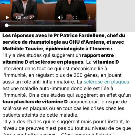
Les réponses avec le Pr Patrice Fardellone, chef du
service de rhumatologie au CHU d'Amiens, et avec
Mathilde Touvier, épidémiologiste à l'Inserm :
"Il y a des études qui suggèrent un
rapport entre
vitamine D et sclérose en plaques
. La
vitamine D
intervient dans tout ce qui est mécanisme lié à
l'immunité, en régulant plus de 200 gènes, en jouant
aussi un rôle anti-inflammatoire. La
sclérose en plaques
est une maladie auto-immune donc elle est liée à
l'immunité. On a des études qui suggèrent en effet qu'un
taux plus bas de vitamine D
augmenterait le risque de
sclérose en plaques ou en tout cas les crises chez les
patients atteints de cette maladie.
"Il y a des études qui le suggèrent mais pour l'instant, le
niveau de preuves n'est pas du tout au niveau de ce que
l'on a sur l'effet osseux… C'est encore à l'étude."