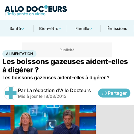
Santé
Bien-être
Famille
Émissions
Accueil
Bien-être
Nutrition
Alimentation
ALIMENTATION
Les boissons gazeuses aident-elles
à digérer ?
Les boissons gazeuses aident-elles à digérer ?
Par
La rédaction d'Allo Docteurs
Partager
Mis à jour le
18/08/2015