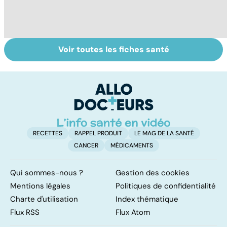
Voir toutes les fiches santé
Le magnésium,
Intestin irritable :
Al
un oligo-élément
le régime
pé
vital
FODMAP, une
solution ?
RECETTES
RAPPEL PRODUIT
LE MAG DE LA SANTÉ
CANCER
MÉDICAMENTS
Qui sommes-nous ?
Gestion des cookies
Mentions légales
Politiques de confidentialité
Charte d'utilisation
Index thématique
Flux RSS
Flux Atom