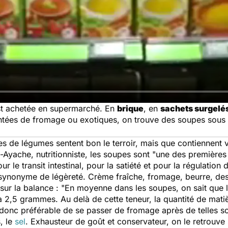
t achetée en supermarché. En
brique
, en
sachets surgelé
tées de fromage ou exotiques, on trouve des soupes sous t
es de légumes sentent bon le terroir, mais que contiennent 
Ayache, nutritionniste, les soupes sont "
une des premières
r le transit intestinal, pour la satiété et pour la régulation
synonyme de légèreté. Crème fraîche, fromage, beurre, des 
 sur la balance : "
En moyenne dans les soupes, on sait que la
 à 2,5 grammes. Au delà de cette teneur, la quantité de mati
t donc préférable de se passer de fromage après de telles s
s, le
sel
. Exhausteur de goût et conservateur, on le retrouve