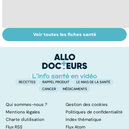
Voir toutes les fiches santé
Bien dormir,
Le magnésium,
S
mais... sans
un oligo-élément
o
médicaments !
vital
qu
RECETTES
RAPPEL PRODUIT
LE MAG DE LA SANTÉ
CANCER
MÉDICAMENTS
Qui sommes-nous ?
Gestion des cookies
Mentions légales
Politiques de confidentialité
Charte d'utilisation
Index thématique
Flux RSS
Flux Atom