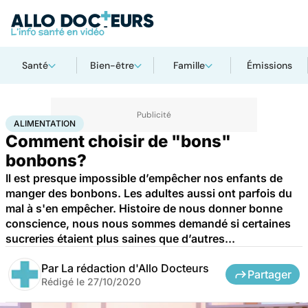
Santé
Bien-être
Famille
Émissions
Accueil
Bien-être
Nutrition
Alimentation
ALIMENTATION
Comment choisir de "bons"
bonbons?
Il est presque impossible d’empêcher nos enfants de
manger des bonbons. Les adultes aussi ont parfois du
mal à s'en empêcher. Histoire de nous donner bonne
conscience, nous nous sommes demandé si certaines
sucreries étaient plus saines que d’autres...
Par
La rédaction d'Allo Docteurs
Partager
Rédigé le
27/10/2020