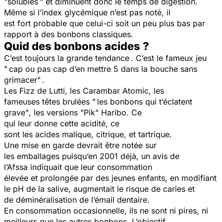
"solubles " et diminuent donc le temps de digestion.
Même si l’index glycémique n’est pas noté, il
est fort probable que celui-ci soit un peu plus bas par
rapport à des bonbons classiques.
Quid des bonbons acides ?
C’est toujours la grande tendance . C’est le fameux jeu
" cap ou pas cap d’en mettre 5 dans la bouche sans
grimacer
" .
Les Fizz de Lutti, les Carambar Atomic, les
fameuses têtes brulées
" les bonbons qui t’éclatent
grave"
, les versions "Pik" Haribo. Ce
qui leur donne cette acidité, ce
sont les acides malique, citrique, et tartrique.
Une mise en garde devrait être notée sur
les emballages puisqu’en 2001 déjà, un avis de
l’Afssa indiquait que leur consommation
élevée et prolongée par des jeunes enfants, en modifiant
le pH de la salive, augmentait le risque de caries et
de déminéralisation de l’émail dentaire.
En consommation occasionnelle, ils ne sont ni pires, ni
meilleurs que les autres bonbons. L’objectif