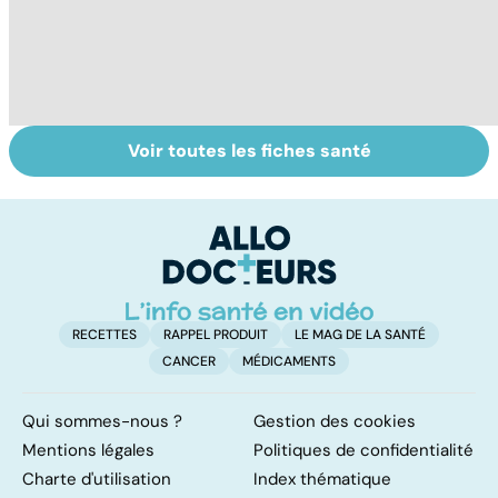
Voir toutes les fiches santé
Alimentation :
Les féculents, un
C
mangeons-nous
carburant
l'
trop de
indispensable
d
protéines ?
pour l'organisme
RECETTES
RAPPEL PRODUIT
LE MAG DE LA SANTÉ
CANCER
MÉDICAMENTS
Qui sommes-nous ?
Gestion des cookies
Mentions légales
Politiques de confidentialité
Charte d'utilisation
Index thématique