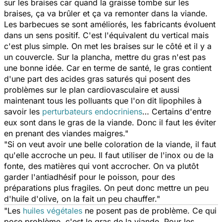
sur les braises car quand la graisse tombe sur les
braises, ça va brûler et ça va remonter dans la viande.
Les barbecues se sont améliorés, les fabricants évoluent
dans un sens positif. C'est l'équivalent du vertical mais
c'est plus simple. On met les braises sur le côté et il y a
un couvercle. Sur la plancha, mettre du gras n'est pas
une bonne idée. Car en terme de santé, le gras contient
d'une part des acides gras saturés qui posent des
problèmes sur le plan cardiovasculaire et aussi
maintenant tous les polluants que l'on dit lipophiles à
savoir les
perturbateurs endocriniens
… Certains d'entre
eux sont dans le gras de la viande. Donc il faut les éviter
en prenant des viandes maigres."
"Si on veut avoir une belle coloration de la viande, il faut
qu'elle accroche un peu. Il faut utiliser de l'inox ou de la
fonte, des matières qui vont accrocher. On va plutôt
garder l'antiadhésif pour le poisson, pour des
préparations plus fragiles. On peut donc mettre un peu
d'huile d'olive, on la fait un peu chauffer."
"Les
huiles végétales
ne posent pas de problème. Ce qui
pose problème, c'est le gras de la viande. Pour les