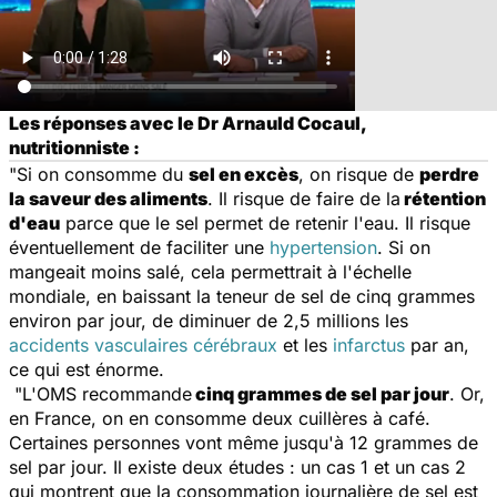
Les réponses avec le Dr Arnauld Cocaul,
nutritionniste :
"Si on consomme du
sel en excès
, on risque de
perdre
la saveur des aliments
. Il risque de faire de la
rétention
d'eau
parce que le sel permet de retenir l'eau. Il risque
éventuellement de faciliter une
hypertension
. Si on
mangeait moins salé, cela permettrait à l'échelle
mondiale, en baissant la teneur de sel de cinq grammes
environ par jour, de diminuer de 2,5 millions les
accidents vasculaires cérébraux
et les
infarctus
par an,
ce qui est énorme.
"L'OMS recommande
cinq grammes de sel par jour
. Or,
en France, on en consomme deux cuillères à café.
Certaines personnes vont même jusqu'à 12 grammes de
sel par jour. Il existe deux études : un cas 1 et un cas 2
qui montrent que la consommation journalière de sel est