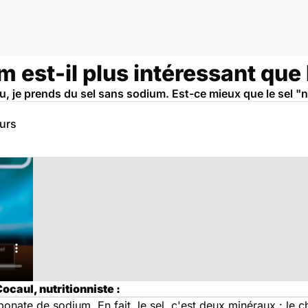
 est-il plus intéressant que 
, je prends du sel sans sodium. Est-ce mieux que le sel "
eurs
ocaul, nutritionniste :
rbonate de sodium. En fait, le sel, c'est deux minéraux : le ch