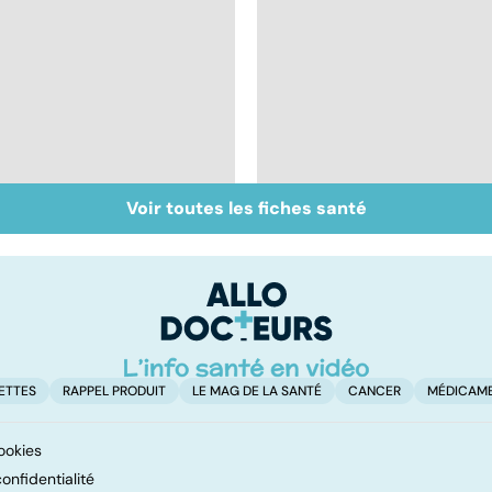
Voir toutes les fiches santé
Tout savoir sur les
Inflammation des
infections
amygdales : que faire
pulmonaires
en cas d'angine ?
ETTES
RAPPEL PRODUIT
LE MAG DE LA SANTÉ
CANCER
MÉDICAM
ookies
onfidentialité