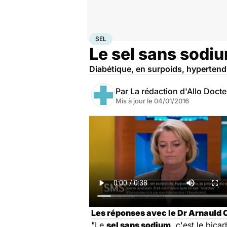
Accueil
Santé
Sel
SEL
Le sel sans sodium
Diabétique, en surpoids, hypertendu
Par
La rédaction d'Allo Doct
Mis à jour le
04/01/2016
Les réponses avec le Dr Arnauld C
"Le
sel sans sodium
, c'est le bica