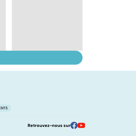
Suicide : prévenir le
passage à l'acte
ENTS
Retrouvez-nous sur