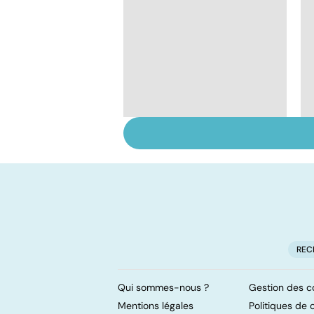
De bonnes raisons
pour ne pas ajouter
son grain de sel
REC
Qui sommes-nous ?
Gestion des c
Mentions légales
Politiques de c