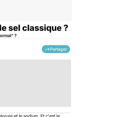
le sel classique ?
normal" ?
Partager
lorure et le sodium. Et c'est le