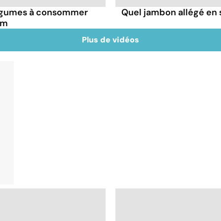
 légumes à consommer
Quel jambon allégé en se
um
Plus de vidéos