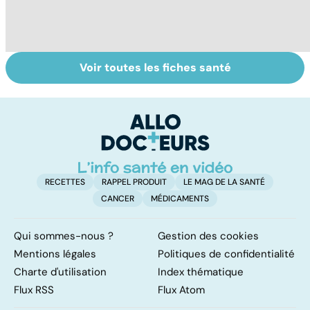
Voir toutes les fiches santé
Le magnésium,
Intestin irritable :
Al
un oligo-élément
le régime
m
vital
FODMAP, une
t
solution ?
p
RECETTES
RAPPEL PRODUIT
LE MAG DE LA SANTÉ
CANCER
MÉDICAMENTS
Qui sommes-nous ?
Gestion des cookies
Mentions légales
Politiques de confidentialité
Charte d'utilisation
Index thématique
Flux RSS
Flux Atom