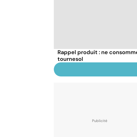
Rappel produit : ne consomme
tournesol