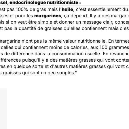
sel, endocrinologue nutritionniste :
est pas 100% de gras mais l'
huile
, c'est essentiellement d
sses et pour les
margarines
, ça dépend. Il y a des margari
s si on veut être simple et donner un message clair, concern
st pas la quantité de graisses qu'elles contiennent mais c'es
a margarine n'ont pas la même valeur nutritionnelle. En terme
 celles qui contiennent moins de calories, aux 100 gramme
pas de différence dans la consommation usuelle. En revanche
 différences puisqu'il y a des matières grasses qui vont con
res en quelque sorte et d'autres matières grasses qui vont 
s graisses qui sont un peu souples."