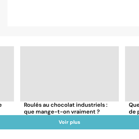
e
Roulés au chocolat industriels :
Quel
que mange-t-on vraiment ?
de p
Voir plus