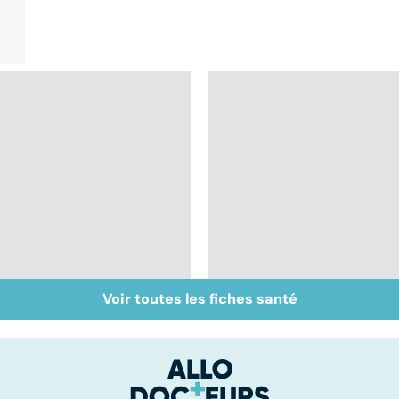
Voir toutes les fiches santé
Tout savoir sur les
Inflammation des
infections
amygdales : que faire
pulmonaires
en cas d'angine ?