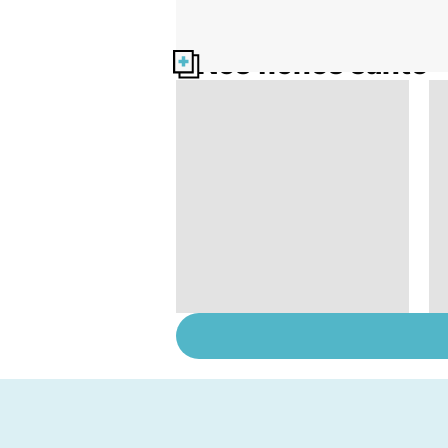
Nos fiches santé
Alimentation : bien
choisir vos matières
grasses