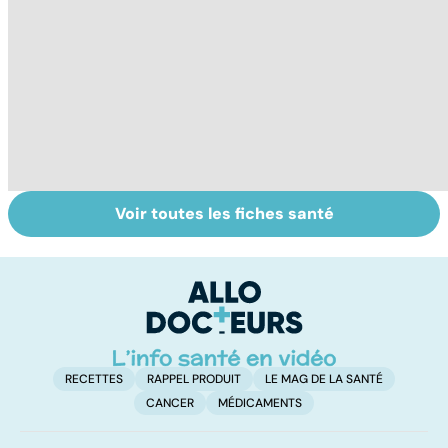
Voir toutes les fiches santé
Comment
Qu'est-ce que
Le
faciliter la
l'index
c
digestion ?
glycémique ?
i
p
RECETTES
RAPPEL PRODUIT
LE MAG DE LA SANTÉ
CANCER
MÉDICAMENTS