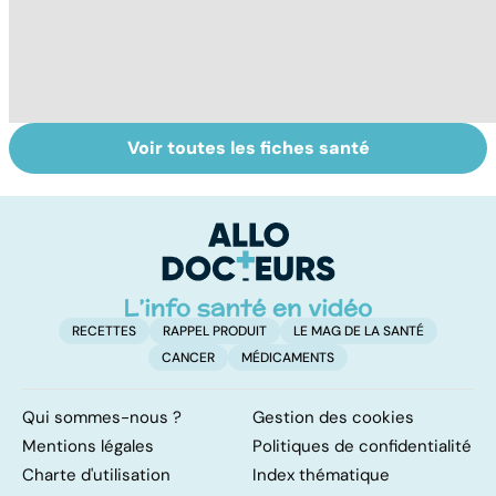
Voir toutes les fiches santé
L'eau, source de
La
To
vie
déshydratation
le
des personnes
p
âgées
RECETTES
RAPPEL PRODUIT
LE MAG DE LA SANTÉ
CANCER
MÉDICAMENTS
Qui sommes-nous ?
Gestion des cookies
Mentions légales
Politiques de confidentialité
Charte d'utilisation
Index thématique