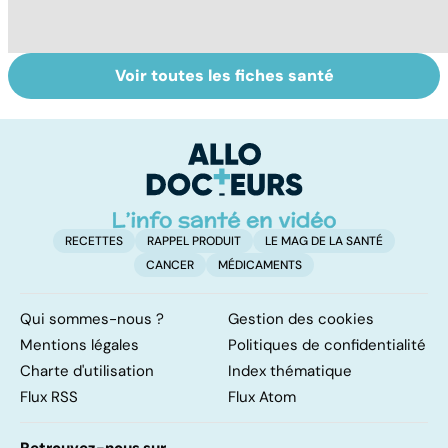
Voir toutes les fiches santé
L'eau, source de
La
To
vie
déshydratation
le
des personnes
p
âgées
RECETTES
RAPPEL PRODUIT
LE MAG DE LA SANTÉ
CANCER
MÉDICAMENTS
Qui sommes-nous ?
Gestion des cookies
Mentions légales
Politiques de confidentialité
Charte d'utilisation
Index thématique
Flux RSS
Flux Atom