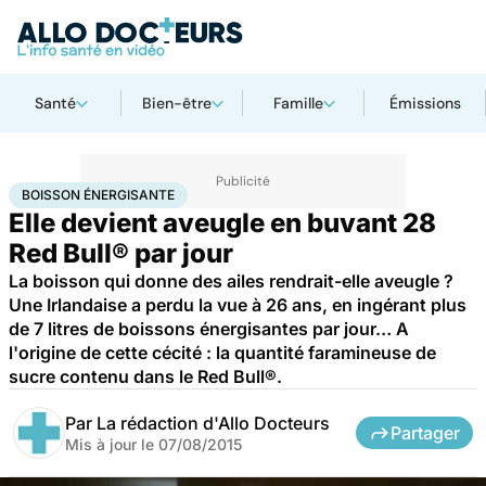
Santé
Bien-être
Famille
Émissions
Accueil
Santé
Boisson énergisante
BOISSON ÉNERGISANTE
Elle devient aveugle en buvant 28
Red Bull® par jour
La boisson qui donne des ailes rendrait-elle aveugle ?
Une Irlandaise a perdu la vue à 26 ans, en ingérant plus
de 7 litres de boissons énergisantes par jour… A
l'origine de cette cécité : la quantité faramineuse de
sucre contenu dans le Red Bull®.
Par
La rédaction d'Allo Docteurs
Partager
Mis à jour le
07/08/2015