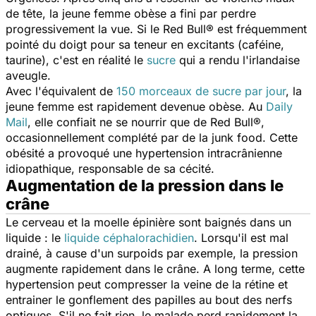
de tête, la jeune femme obèse a fini par perdre
progressivement la vue. Si le Red Bull® est fréquemment
pointé du doigt pour sa teneur en excitants (caféine,
taurine), c'est en réalité le
sucre
qui a rendu l'irlandaise
aveugle.
Avec l'équivalent de
150 morceaux de sucre par jour
, la
jeune femme est rapidement devenue obèse. Au
Daily
Mail
, elle confiait ne se nourrir que de Red Bull®,
occasionnellement complété par de la junk food. Cette
obésité a provoqué une hypertension intracrânienne
idiopathique, responsable de sa cécité.
Augmentation de la pression dans le
crâne
Le cerveau et la moelle épinière sont baignés dans un
liquide : le
liquide céphalorachidien
. Lorsqu'il est mal
drainé, à cause d'un surpoids par exemple, la pression
augmente rapidement dans le crâne. A long terme, cette
hypertension peut compresser la veine de la rétine et
entrainer le gonflement des papilles au bout des nerfs
optiques. S'il ne fait rien, le malade perd rapidement la