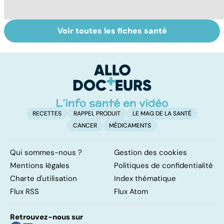
Voir toutes les fiches santé
Pré-éclampsie :
De bonnes
M
attention,
raisons pour ne
c
grossesse à
pas ajouter son
:
risque !
grain de sel
au
RECETTES
RAPPEL PRODUIT
LE MAG DE LA SANTÉ
CANCER
MÉDICAMENTS
Qui sommes-nous ?
Gestion des cookies
Mentions légales
Politiques de confidentialité
Charte d'utilisation
Index thématique
Flux RSS
Flux Atom
Retrouvez-nous sur