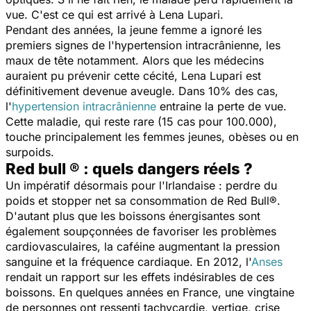
vue. C'est ce qui est arrivé à Lena Lupari.
Pendant des années, la jeune femme a ignoré les
premiers signes de l'hypertension intracrânienne, les
maux de tête notamment. Alors que les médecins
auraient pu prévenir cette cécité, Lena Lupari est
définitivement devenue aveugle. Dans 10% des cas,
l'
hypertension intracrânienne
entraine la perte de vue.
Cette maladie, qui reste rare (15 cas pour 100.000),
touche principalement les femmes jeunes, obèses ou en
surpoids.
Red bull ® : quels dangers réels ?
Un impératif désormais pour l'Irlandaise : perdre du
poids et stopper net sa consommation de Red Bull®.
D'autant plus que les boissons énergisantes sont
également soupçonnées de favoriser les problèmes
cardiovasculaires, la caféine augmentant la pression
sanguine et la fréquence cardiaque. En 2012, l'
Anses
rendait un rapport sur les effets indésirables de ces
boissons. En quelques années en France, une vingtaine
de personnes ont ressenti tachycardie, vertige, crise