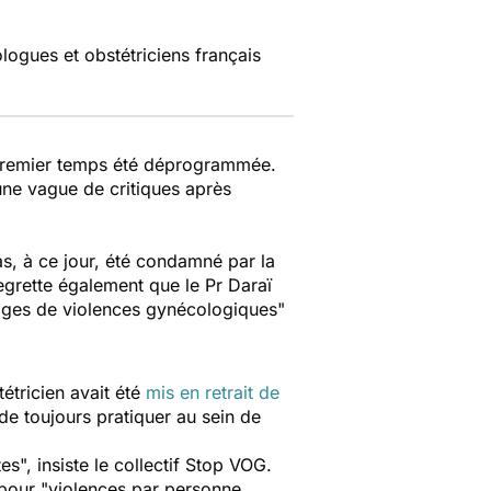
ologues et obstétriciens français
 premier temps été déprogrammée.
une vague de critiques après
as, à ce jour, été condamné par la
egrette également que le Pr Daraï
ges de violences gynécologiques
"
tricien avait été
mis en retrait de
e toujours pratiquer au sein de
tes
", insiste le collectif Stop VOG.
, pour "violences par personne