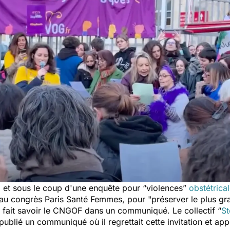
l
et sous le coup d'une enquête pour “violences”
obstétrica
 au congrès Paris Santé Femmes, pour "
préserver le plus g
a fait savoir le CNGOF dans un communiqué. Le collectif “
St
publié un communiqué où il regrettait cette invitation et app