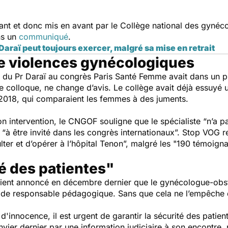
enant et donc mis en avant par le Collège national des gynéc
ans un
communiqué
.
 Daraï peut toujours exercer, malgré sa mise en retrait
e violences gynécologiques
on du Pr Daraï au congrès Paris Santé Femme avait dans un
e colloque, ne change d’avis. Le collège avait déjà essuyé 
2018, qui comparaient les femmes à des juments.
on intervention, le CNGOF souligne que le spécialiste “
n’a p
 “
à être invité dans les congrès internationaux
”. Stop VOG r
ter et d’opérer à l’hôpital Tenon
”, malgré les "
190 témoigna
té des patientes"
ient annoncé en décembre dernier que le gynécologue-obsté
 de responsable pédagogique. Sans que cela ne l’empêche d
'innocence, il est urgent de garantir la sécurité des patien
anvier dernier par une information judiciaire à son encontre