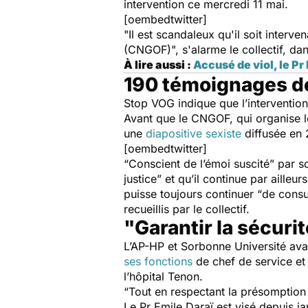
intervention ce mercredi 11 mai.
[oembedtwitter]
"
Il est scandaleux qu'il soit interv
(CNGOF)
", s'alarme le collectif, d
À lire aussi :
Accusé de viol, le Pr
190 témoignages d
Stop VOG indique que l’interventi
Avant que le CNGOF, qui organise l
une
diapositive sexiste
diffusée en 
[oembedtwitter]
“
Conscient de l’émoi suscité
” par s
justice
” et qu’il continue par ailleurs
puisse toujours continuer “
de consul
recueillis par le collectif.
"Garantir la sécuri
L’AP-HP et Sorbonne Université ava
ses fonctions
de chef de service et
l’hôpital Tenon.
“
Tout en respectant la présomption d
Le Pr Emile Daraï est visé depuis j