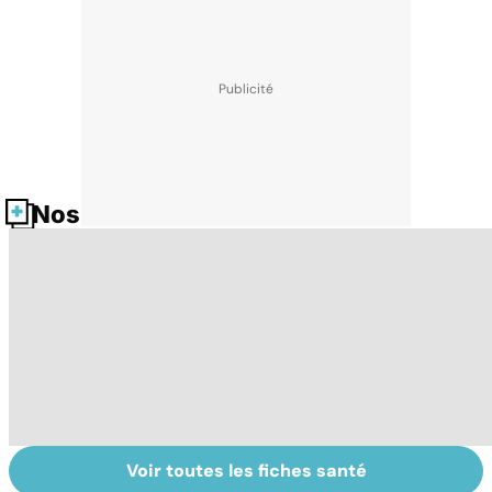
Nos fiches santé
Voir toutes les fiches santé
Tout savoir sur
Inflammation des
Vi