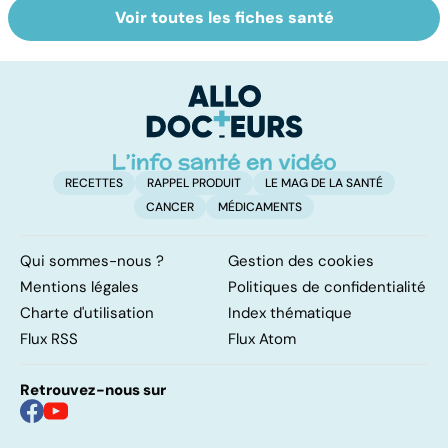
Voir toutes les fiches santé
Les agrumes et
Le magnésium,
In
leurs bienfaits
un oligo-élément
l
pour la santé
vital
F
so
RECETTES
RAPPEL PRODUIT
LE MAG DE LA SANTÉ
CANCER
MÉDICAMENTS
Qui sommes-nous ?
Gestion des cookies
Mentions légales
Politiques de confidentialité
Charte d'utilisation
Index thématique
Flux RSS
Flux Atom
Retrouvez-nous sur