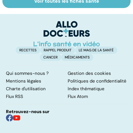
Voir toutes les fiches santé
Alimentation :
Troubles anxieux,
U
mangeons-nous
une anxiété
s
trop de
envahissante
protéines ?
RECETTES
RAPPEL PRODUIT
LE MAG DE LA SANTÉ
CANCER
MÉDICAMENTS
Qui sommes-nous ?
Gestion des cookies
Mentions légales
Politiques de confidentialité
Charte d'utilisation
Index thématique
Flux RSS
Flux Atom
Retrouvez-nous sur