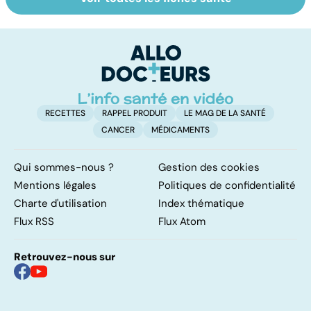
Grand froid : nos
Perturbateurs
Po
conseils
endocriniens :
le
une menace pour
de
notre santé
RECETTES
RAPPEL PRODUIT
LE MAG DE LA SANTÉ
CANCER
MÉDICAMENTS
Qui sommes-nous ?
Gestion des cookies
Mentions légales
Politiques de confidentialité
Charte d'utilisation
Index thématique
Flux RSS
Flux Atom
Retrouvez-nous sur