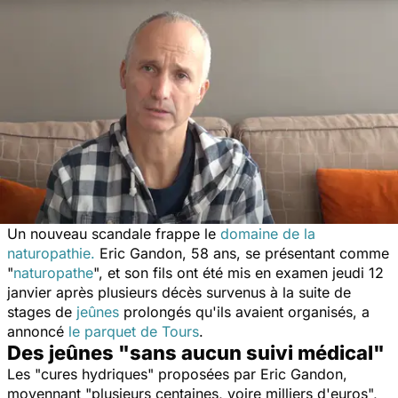
Un nouveau scandale frappe le
domaine de la
naturopathie.
Eric Gandon,
58 ans, se présentant comme
"
naturopathe
", et son fils ont été mis en examen jeudi 12
janvier après plusieurs décès survenus à la suite de
stages de
jeûnes
prolongés
qu'ils avaient organisés
, a
annoncé
le parquet de Tours
.
Des jeûnes "sans aucun suivi médical"
Les "
cures hydriques
"
proposées par Eric Gandon,
moyennant "
plusieurs centaines, voire milliers d'euros
",