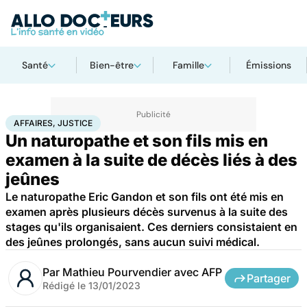
Santé
Bien-être
Famille
Émissions
Accueil
Santé
Société
Justice
Affaires, justice
AFFAIRES, JUSTICE
Un naturopathe et son fils mis en
examen à la suite de décès liés à des
jeûnes
Le naturopathe Eric Gandon et son fils ont été mis en
examen après plusieurs décès survenus à la suite des
stages qu'ils organisaient. Ces derniers consistaient en
des jeûnes prolongés, sans aucun suivi médical.
Par
Mathieu Pourvendier avec AFP
Partager
Rédigé le
13/01/2023