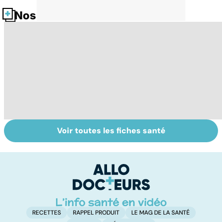
Nos fiches santé
Voir toutes les fiches santé
Alimentation : le
Syndrome de
C
péril jeûne ?
l'intestin irritable
ai
: un trouble
d
encore mal
connu
RECETTES
RAPPEL PRODUIT
LE MAG DE LA SANTÉ