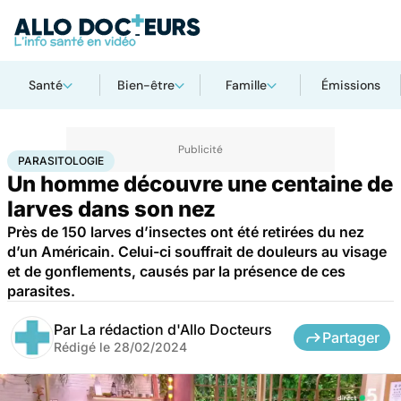
Santé
Bien-être
Famille
Émissions
Accueil
Santé
Maladies
Maladies infectieuses
Parasitologie
PARASITOLOGIE
Un homme découvre une centaine de
larves dans son nez
Près de 150 larves d’insectes ont été retirées du nez
d’un Américain. Celui-ci souffrait de douleurs au visage
et de gonflements, causés par la présence de ces
parasites.
Par
La rédaction d'Allo Docteurs
Partager
Rédigé le
28/02/2024