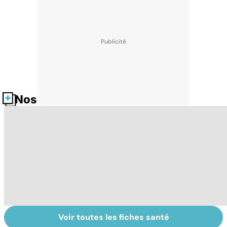
Nos fiches santé
Voir toutes les fiches santé
La tuberculose
Comment tenir
M