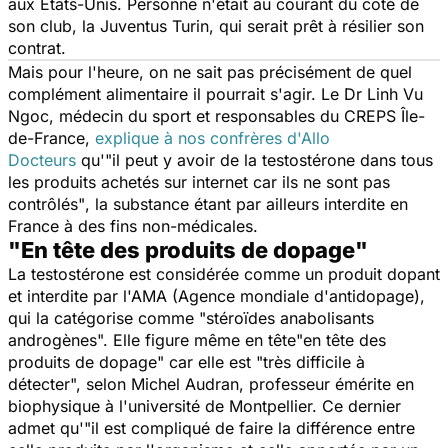
aux États-Unis. Personne n'était au courant du côté de
son club, la Juventus Turin, qui serait prêt à résilier son
contrat.
Mais pour l'heure, on ne sait pas précisément de quel
complément alimentaire il pourrait s'agir. Le Dr Linh Vu
Ngoc, médecin du sport et responsables du CREPS Île-
de-France,
explique à nos confrères d'Allo
Docteurs
qu'
"il peut y avoir de la testostérone dans tous
les produits achetés sur internet car ils ne sont pas
contrôlés"
, la substance étant par ailleurs interdite en
France à des fins non-médicales.
"En tête des produits de dopage"
La testostérone est considérée comme un produit dopant
et interdite par l'AMA (Agence mondiale d'antidopage),
qui la catégorise comme "
stéroïdes anabolisants
androgènes
". Elle figure même en tête
"en tête des
produits de dopage"
car elle est
"très difficile à
détecter
", selon Michel Audran, professeur émérite en
biophysique à l'université de Montpellier. Ce dernier
admet qu'
"il est compliqué de faire la différence entre