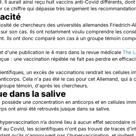
 Il aurait ainsi reçu huit vaccins anti-Covid différents, dont
ier ce chiffre qui dépasse très largement les recommandation
cacité
riosité de chercheurs des universités allemandes Friedrich
 sur son cas. Ils ont notamment voulu comprendre les cons
nt. Ils ont donc comparé son cas à un groupe témoin comp
jet d'une publication le 4 mars dans la revue médicale
The L
ue : une vaccination répétée ne fait pas perdre en efficaci
cientifiques, un excès de vaccinations rendrait les cellules 
nticorps. Cela n'a pas été le cas pour cet Allemand, qui à 
groupe témoin, d'après les chercheurs.
e dans la salive
il possède une concentration en anticorps et en cellules imm
orps ont ainsi été retrouvés jusque dans sa salive.
hypervaccination n’a donné lieu à aucun effet secondaire ni
 au Covid, les scientifiques n'ont pas trouvé de traces d'in
dant qu'ils n'approuvent pas l'hypervaccination, et invitent