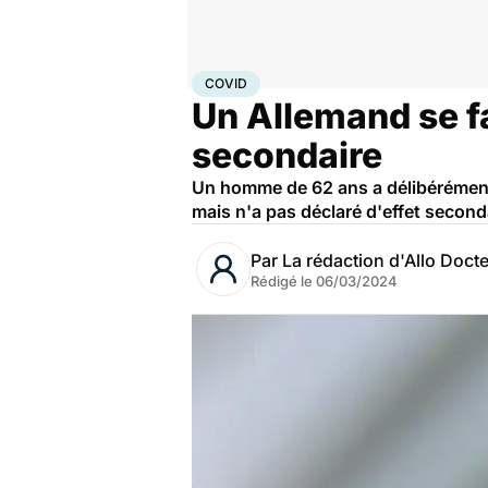
Accueil
Santé
Maladies
Maladies infectieuses
Cov
COVID
Un Allemand se fa
secondaire
Un homme de 62 ans a délibérément 
mais n'a pas déclaré d'effet seconda
Par
La rédaction d'Allo Doct
Rédigé le
06/03/2024