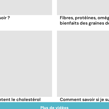
oir ?
Fibres, protéines, oméga
bienfaits des graines 
tent le cholestérol
Comment savoir si je 
Plus de vidéos