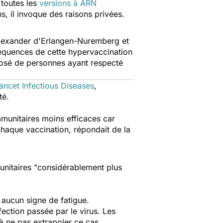
 toutes les
versions à ARN
s, il invoque des raisons privées.
-Alexander d'Erlangen-Nuremberg et
équences de cette hypervaccination
osé de personnes ayant respecté
ancet Infectious Diseases
,
té.
immunitaires moins efficaces car
chaque vaccination, répondait de la
unitaires "
considérablement plus
 aucun signe de fatigue.
fection passée par le virus. Les
 à ne pas extrapoler ce cas