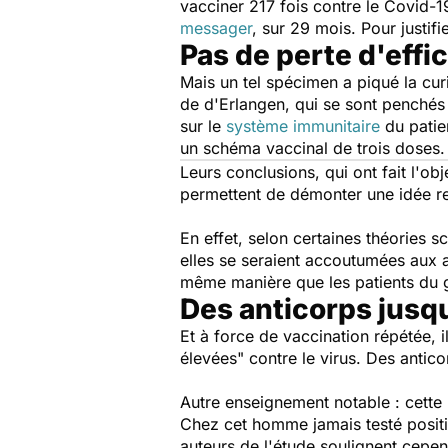
vacciner 217 fois contre le Covid-19.
messager
, sur 29 mois. Pour justif
Pas de perte d'effi
Mais un tel spécimen a piqué la cu
de d'Erlangen, qui se sont penchés
sur le
système immunitaire
du patie
un schéma vaccinal de trois doses.
Leurs conclusions, qui ont fait l'ob
permettent de démonter une idée reç
En effet, selon certaines théories s
elles se seraient accoutumées aux a
même manière que les patients du 
Des anticorps jusqu
Et à force de vaccination répétée, 
élevées
" contre le virus. Des antic
Autre enseignement notable : cette 
Chez cet homme jamais testé positif
auteurs de l'étude soulignent cepen