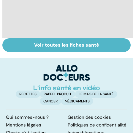
Voir toutes les fiches santé
HPV : tout savoir
Tout savoir sur le
Ca
sur les
cerveau
fa
papillomavirus
t
RECETTES
RAPPEL PRODUIT
LE MAG DE LA SANTÉ
CANCER
MÉDICAMENTS
Qui sommes-nous ?
Gestion des cookies
Mentions légales
Politiques de confidentialité
Charte d'utilisation
Index thématique