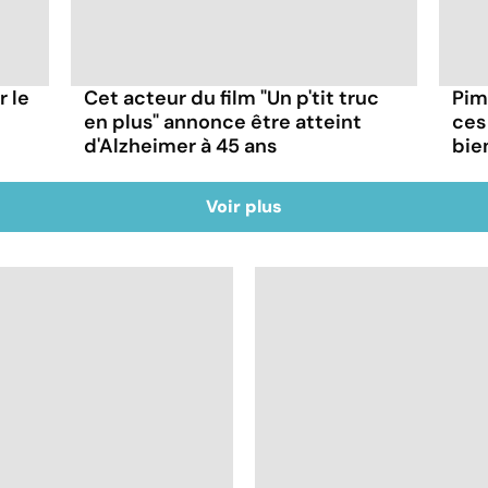
r le
Cet acteur du film "Un p'tit truc
Pim
en plus" annonce être atteint
ces
d'Alzheimer à 45 ans
bie
Voir plus