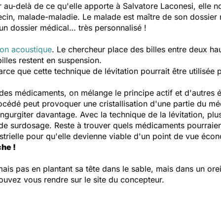
 au-delà de ce qu'elle apporte à Salvatore Laconesi, elle n
in, malade-maladie. Le malade est maître de son dossier 
 un dossier médical… très personnalisé !
tion acoustique
. Le chercheur place des billes entre deux ha
billes restent en suspension.
arce que cette technique de lévitation pourrait être utilisé
des médicaments, on mélange le principe actif et d'autres é
rocédé peut provoquer une cristallisation d'une partie du mé
ngurgiter davantage. Avec la technique de la lévitation, plus
de surdosage. Reste à trouver quels médicaments pourraient
ustrielle pour qu'elle devienne viable d'un point de vue éco
che !
mais pas en plantant sa tête dans le sable, mais dans un oreille
ouvez vous rendre sur le site du concepteur.