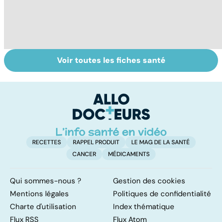
Voir toutes les fiches santé
Le TDAH, un
Accident
Tr
trouble de
vasculaire
dé
l'attention avec
cérébral : l'enfant
p
ou sans
également
hyperactivité
touché
RECETTES
RAPPEL PRODUIT
LE MAG DE LA SANTÉ
CANCER
MÉDICAMENTS
Qui sommes-nous ?
Gestion des cookies
Mentions légales
Politiques de confidentialité
Charte d'utilisation
Index thématique
Flux RSS
Flux Atom