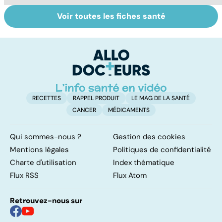
Voir toutes les fiches santé
La tuberculose
Bien dormir,
C
pulmonaire
mais... sans
s
médicaments !
r
RECETTES
RAPPEL PRODUIT
LE MAG DE LA SANTÉ
CANCER
MÉDICAMENTS
Qui sommes-nous ?
Gestion des cookies
Mentions légales
Politiques de confidentialité
Charte d'utilisation
Index thématique
Flux RSS
Flux Atom
Retrouvez-nous sur