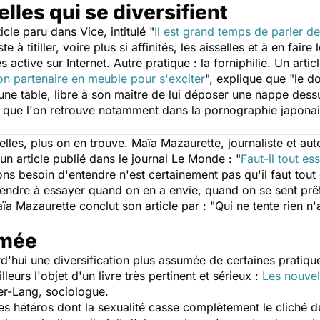
lles qui se diversifient
ticle paru dans
Vice
, intitulé "
Il est grand temps de parler de
 à titiller, voire plus si affinités, les aisselles et à en faire
s active sur Internet. Autre pratique : la forniphilie. Un arti
son partenaire en meuble pour s'exciter
", explique que "le d
e une table, libre à son maître de lui déposer une nappe dess
le que l'on retrouve notamment dans la pornographie japonai
lles, plus on en trouve. Maïa Mazaurette, journaliste et aut
un article publié dans le journal
Le Monde
: "
Faut-il tout e
ons besoin d'entendre n'est certainement pas qu'il faut tou
rendre à essayer quand on en a envie, quand on se sent prêt/
ïa Mazaurette conclut son article par : "Qui ne tente rien n'
umée
d'hui une diversification plus assumée de certaines pratique
lleurs l'objet d'un livre très pertinent et sérieux :
Les nouvel
zer-Lang, sociologue.
ces hétéros dont la sexualité casse complètement le cliché d