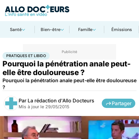
Santé
Bien-être
Famille
Émissions
Accueil
Bien-être
Sexo
Pratiques et libido
PRATIQUES ET LIBIDO
Pourquoi la pénétration anale peut-
elle être douloureuse ?
Pourquoi la pénétration anale peut-elle être douloureuse
?
Par
La rédaction d'Allo Docteurs
Partager
Mis à jour le
29/05/2015