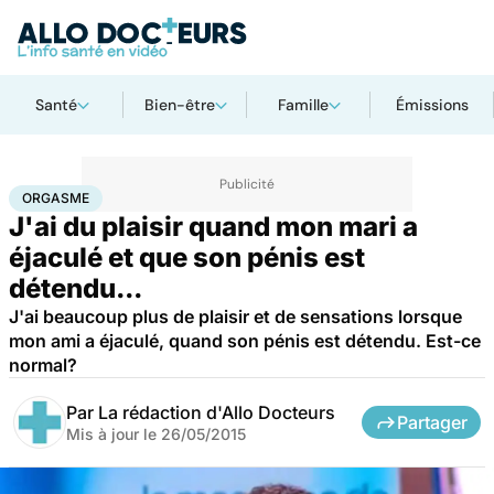
Santé
Bien-être
Famille
Émissions
Accueil
Bien-être
Sexo
Orgasme
ORGASME
J'ai du plaisir quand mon mari a
éjaculé et que son pénis est
détendu...
J'ai beaucoup plus de plaisir et de sensations lorsque
mon ami a éjaculé, quand son pénis est détendu. Est-ce
normal?
Par
La rédaction d'Allo Docteurs
Partager
Mis à jour le
26/05/2015