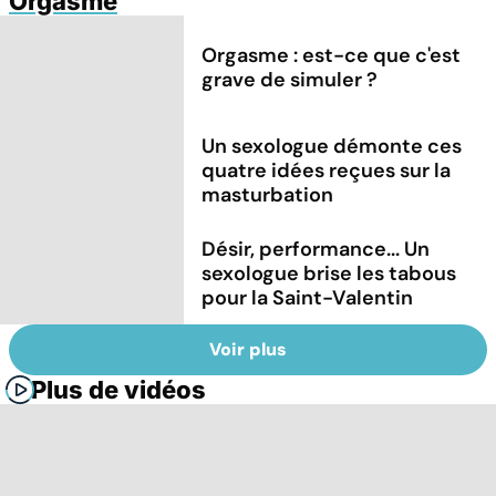
Orgasme
Orgasme : est-ce que c'est
grave de simuler ?
Un sexologue démonte ces
quatre idées reçues sur la
masturbation
Désir, performance... Un
sexologue brise les tabous
pour la Saint-Valentin
Voir plus
Plus de vidéos