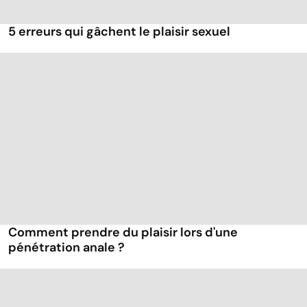
5 erreurs qui gâchent le plaisir sexuel
Comment prendre du plaisir lors d'une
pénétration anale ?