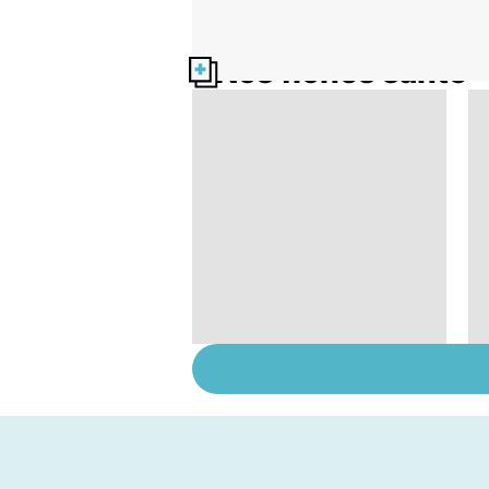
Nos fiches santé
Cancer du testicule,
priorité au dépistage