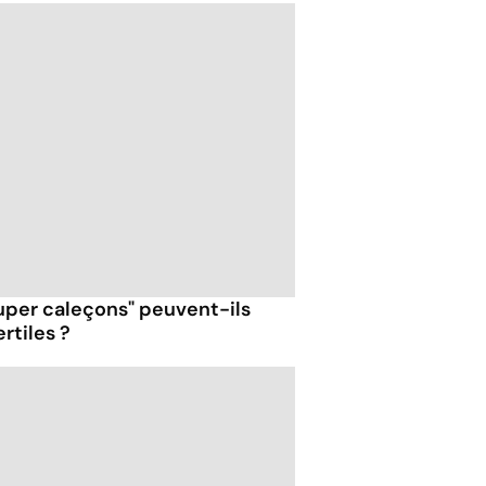
super caleçons" peuvent-ils
ertiles ?