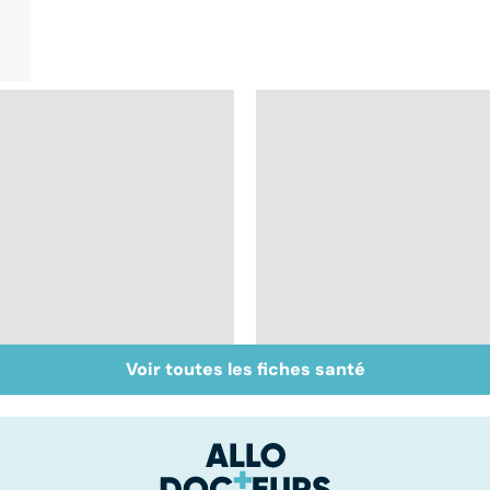
Voir toutes les fiches santé
Tout savoir sur les
Inflammation des
infections
amygdales : que faire
pulmonaires
en cas d'angine ?