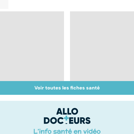
Voir toutes les fiches santé
Bien vivre la
Gynéco : un suivi
ménopause
pour la vie