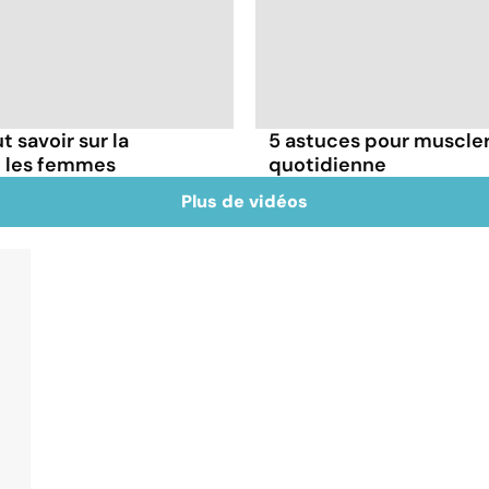
t savoir sur la
5 astuces pour muscler
z les femmes
quotidienne
Plus de vidéos