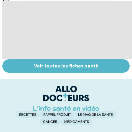
Voir toutes les fiches santé
Femmes :
Bien vivre la
Gy
comment
ménopause
po
jouissez-vous ?
RECETTES
RAPPEL PRODUIT
LE MAG DE LA SANTÉ
CANCER
MÉDICAMENTS