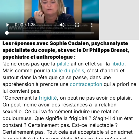
Les réponses avec Sophie Cadalen, psychanalyste
spécialiste du couple, et avec le Dr Philippe Brenot,
psychiatre et anthropologue :
"Je ne crois pas que la
pilule
ait un effet sur la
libido
.
Mais comme pour la
taille du pénis
, c'est d'abord et
surtout dans la tête que ça se passe, dans une
appréhension à prendre une
contraception
qui a priori ne
lui convient pas.
"Concernant la
frigidité
, on peut ne pas avoir de plaisir.
On peut même avoir des résistances à la relation
sexuelle. Ce qui va forcément induire une relation
douloureuse. Que signifie la frigidité ? S'agit-il d'un état
constant ? Certainement pas. Est-ce inéluctable ?
Certainement pas. Tout cela est acceptable si on admet
la variabilité de tous ces états. Mais se dire qu'on est