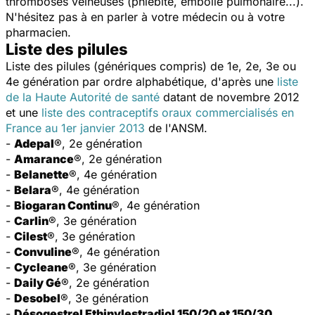
thromboses veineuses (phlébite, embolie pulmonaire...).
N'hésitez pas à en parler à votre médecin ou à votre
pharmacien.
Liste des pilules
Liste des pilules (génériques compris) de 1e, 2e, 3e ou
4e génération par ordre alphabétique, d'après une
liste
de la Haute Autorité de santé
datant de novembre 2012
et une
liste des contraceptifs oraux commercialisés en
France au 1er janvier 2013
de l'ANSM.
-
Adepal
®, 2e génération
-
Amarance
®, 2e génération
-
Belanette
®, 4e génération
-
Belara
®, 4e génération
-
Biogaran Continu
®, 4e génération
-
Carlin
®, 3e génération
-
Cilest
®, 3e génération
-
Convuline
®, 4e génération
-
Cycleane
®, 3e génération
-
Daily Gé
®, 2e génération
-
Desobel
®, 3e génération
-
Désogestrel Ethinylestradiol 150/20 et 150/30