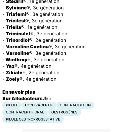
-
Stediril
®, 1e génération
-
Sylviane
®, 3e génération
-
Triafemi
®, 3e génération
-
Tricilest
®, 3e génération
-
Triella
®, 1e génération
-
Triminulet
®, 3e génération
-
Trinordiol
®, 2e génération
-
Varnoline Continu
®, 3e génération
-
Varnoline
®, 3e génération
-
Winthrop
®, 3e génération
-
Yaz
®, 4e génération
-
Zikiale
®, 2e génération
-
Zoely
®, 4e génération
En savoir plus
Sur Allodocteurs.fr :
PILULE
CONTRACEPTIF
CONTRACEPTION
CONTRACEPTIF ORAL
OESTROGÈNES
PILULE OESTROPROGESTATIVE