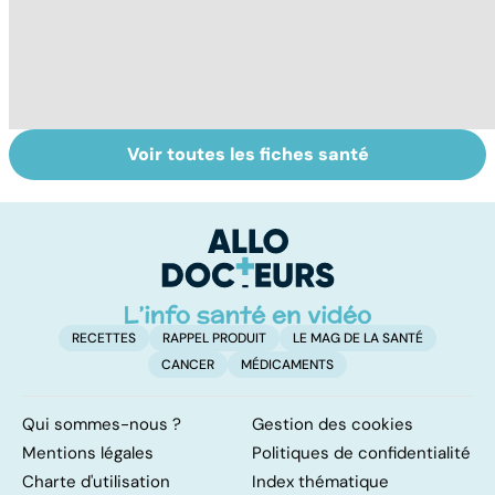
Voir toutes les fiches santé
L'avortement :
Gynéco : un suivi
À
quels délais,
pour la vie
c
quelles
méthodes ?
RECETTES
RAPPEL PRODUIT
LE MAG DE LA SANTÉ
CANCER
MÉDICAMENTS
Qui sommes-nous ?
Gestion des cookies
Mentions légales
Politiques de confidentialité
Charte d'utilisation
Index thématique