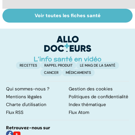
Voir toutes les fiches santé
HPV : tout savoir
Cancer : la
C
sur les
fatigue avant
c
papillomavirus
tout
et
RECETTES
RAPPEL PRODUIT
LE MAG DE LA SANTÉ
CANCER
MÉDICAMENTS
Qui sommes-nous ?
Gestion des cookies
Mentions légales
Politiques de confidentialité
Charte d'utilisation
Index thématique
Flux RSS
Flux Atom
Retrouvez-nous sur