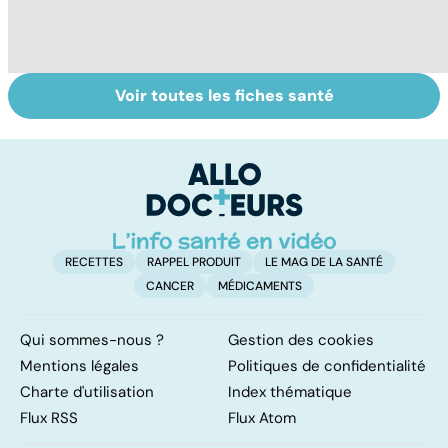
Voir toutes les fiches santé
Variole du singe :
Le TDAH, un
A
symptômes,
trouble de
va
transmission et
l'attention avec
cé
traitements
ou sans
é
hyperactivité
t
RECETTES
RAPPEL PRODUIT
LE MAG DE LA SANTÉ
CANCER
MÉDICAMENTS
Qui sommes-nous ?
Gestion des cookies
Mentions légales
Politiques de confidentialité
Charte d'utilisation
Index thématique
Flux RSS
Flux Atom