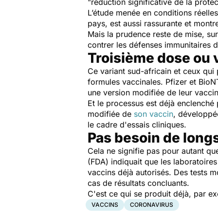
"
réduction significative de la prote
L’étude menée en conditions réelle
pays, est aussi rassurante et montre
Mais la prudence reste de mise, su
contrer les défenses immunitaires 
Troisième dose ou 
Ce variant sud-africain et ceux qui
formules vaccinales. Pfizer et BioNT
une version modifiée de leur vaccin
Et le processus est déjà enclenché
modifiée de
son vaccin
, développée
le cadre d'essais cliniques.
Pas besoin de longs
Cela ne signifie pas pour autant qu
(FDA) indiquait que les laboratoire
vaccins déjà autorisés. Des tests m
cas de résultats concluants.
C'est ce qui se produit déjà, par e
VACCINS
CORONAVIRUS