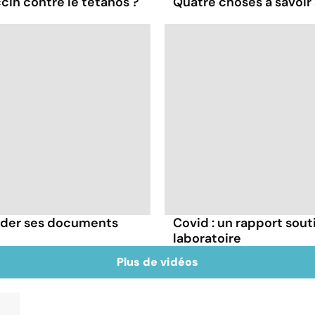
cin contre le tétanos ?
Quatre choses à savoir 
rder ses documents
Covid : un rapport souti
laboratoire
Plus de vidéos