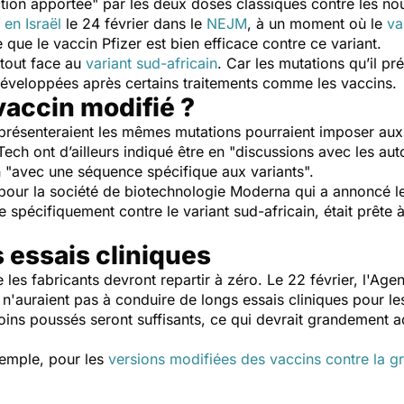
ction apportée
" par les deux doses classiques contre les no
s
en Israël
le 24 février dans le
NEJM
, à un moment où le
va
 que le vaccin Pfizer est bien efficace contre ce variant.
rtout face au
variant sud-africain
. Car les mutations qu’il p
développées après certains traitements comme les vaccins.
vaccin modifié ?
 présenteraient les mêmes mutations pourraient imposer aux 
ech ont d’ailleurs indiqué être en "
discussions avec les auto
 "
avec une séquence spécifique aux variants
".
 pour la société de biotechnologie Moderna qui a annoncé le
 spécifiquement contre le variant sud-africain, était prête 
 essais cliniques
e les fabricants devront repartir à zéro. Le 22 février, l'
s n'auraient pas à conduire de longs essais cliniques pour le
oins poussés seront suffisants, ce qui devrait grandement a
xemple, pour les
versions modifiées des vaccins contre la g