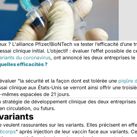
eux ? L'alliance Pfizer/BioNTech va tester l’efficacité d’une
essai clinique initial. L’objectif : évaluer l’effet possible de
ariants du coronavirus
, ont annoncé les deux entreprises le 
quelles efficacités ?
évaluer "
la sécurité et la façon dont est tolérée une
piqûre 
ssai clinique aux États-Unis se verront ainsi offrir une trois
es-mêmes espacées de 21 jours.
a stratégie de développement clinique des deux entreprises p
en circulation, ou futurs.
variants
e veulent rassurantes sur les variants. Elles précisent en ef
ticorps
" après injection de leur vaccin face aux variants. Ce 