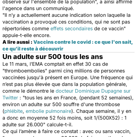
observé sur l'ensemble de la population
", a ainsi affirmé
l'agence dans un communiqué.
"
Il n’y a actuellement aucune indication selon laquelle la
vaccination a provoqué ces conditions, qui ne sont pas
répertoriées comme
effets secondaires
de ce vaccin
"
appuie-t-elle encore.
A lire aussi :
Vaccins contre le covid : ce que l'on sait,
ce qu’il reste à découvrir
Un adulte sur 500 tous les ans
Le 11 mars, l’EMA comptait en effet 30 cas de
"
thromboembolies
" parmi cinq millions de personnes
vaccinées jusqu'à présent en Europe. Une fréquence qui
n’est pas plus élevée que dans la population générale,
comme le démontre le
docteur Dominique Dupagne sur
Twitter
: "
tous les ans en France, (pendant 52 semaines),
environ un adulte sur 500 souffre d'une thrombose
(
phlébite
,
embolie pulmonaire
). Chaque semaine, il y en
a donc en moyenne 52 fois moins, soit 1/(500X52) : 1
adulte sur 26.000
" calcule-t-il.
Ce qui l’amène à faire ce constat : avec ou sans vaccin,