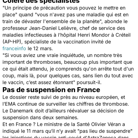
Colère des spécialistes
"
Un principe de précaution vous pouvez le mettre en
place
" quand "
vous n'avez pas une maladie qui est en
train de dévaster l'ensemble de la planète
", abonde le
professeur Jean-Daniel Lelièvre, chef de service des
maladies infectieuses à l’hôpital Henri Mondor à Créteil
(AP-HP), spécialiste de la vaccination invité de
franceinfo
le 12 mars.
"
Si vous aviez une vraie inquiétude, un nombre très
important de thromboses, beaucoup plus important que
ce qui était attendu, je comprends qu'on arrête tout d'un
coup, mais là, pour quelques cas, sans lien du tout avec
le vaccin, c’est assez étonnant
" poursuit-il.
Pas de suspension en France
Le dossier reste suivi de près au niveau européen, et
l’EMA continue de surveiller les chiffres de thrombose.
Le Danemark doit d’ailleurs réévaluer sa décision de
suspension dans deux semaines.
Et en France ? Le ministre de la Santé Olivier Véran a
indiqué le 11 mars qu’il n’y avait "
pas lieu de suspendre
"
les injections du vaccin anti-covid d'AstraZeneca dans