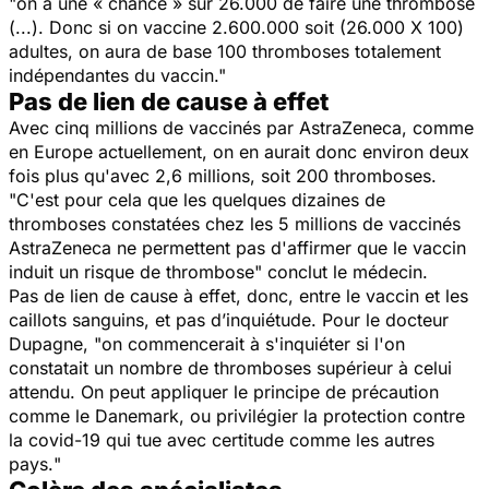
"
on a une « chance » sur 26.000 de faire une thrombose
(...). Donc si on vaccine 2.600.000 soit (26.000 X 100)
adultes, on aura de base 100 thromboses totalement
indépendantes du vaccin
."
Pas de lien de cause à effet
Avec cinq millions de vaccinés par AstraZeneca, comme
en Europe actuellement, on en aurait donc environ deux
fois plus qu'avec 2,6 millions, soit 200 thromboses.
"
C'est pour cela que les quelques dizaines de
thromboses constatées chez les 5 millions de vaccinés
AstraZeneca ne permettent pas d'affirmer que le vaccin
induit un risque de thrombose
" conclut le médecin.
Pas de lien de cause à effet, donc, entre le vaccin et les
caillots sanguins, et pas d’inquiétude. Pour le docteur
Dupagne, "
on commencerait à s'inquiéter si l'on
constatait un nombre de thromboses supérieur à celui
attendu. On peut appliquer le principe de précaution
comme le Danemark, ou privilégier la protection contre
la covid-19 qui tue avec certitude comme les autres
pays.
"