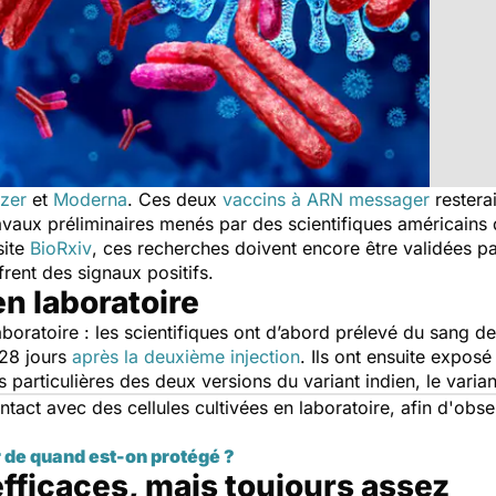
izer
et
Moderna
. Ces deux
vaccins à ARN messager
restera
ravaux préliminaires menés par des scientifiques américains 
site
BioRxiv
, ces recherches doivent encore être validées pa
rent des signaux positifs.
n laboratoire
laboratoire : les scientifiques ont d’abord prélevé du sang 
 28 jours
après la deuxième injection
. Ils ont ensuite exposé
 particulières des deux versions du variant indien, le variant
tact avec des cellules cultivées en laboratoire, afin d'obse
r de quand est-on protégé ?
fficaces, mais toujours assez