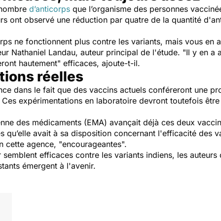
e nombre
d’anticorps
que l’organisme des personnes vacciné
urs ont observé une réduction par quatre de la quantité d'ant
orps ne fonctionnent plus contre les variants, mais vous e
eur Nathaniel Landau, auteur principal de l'étude. "
Il y en a 
eront hautement
" efficaces, ajoute-t-il.
ions réelles
ce dans le fait que des vaccins actuels conféreront une pro
e. Ces expérimentations en laboratoire devront toutefois êtr
enne des médicaments (EMA) avançait déjà ces deux vaccins
s qu’elle avait à sa disposition concernant l'efficacité des 
on cette agence,
"encourageantes
".
semblent efficaces contre les variants indiens, les auteurs 
stants émergent à l'avenir.