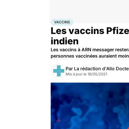
Accueil
Santé
Médicaments
Vaccins
VACCINS
Les vaccins Pfize
indien
Les vaccins à ARN messager resterai
personnes vaccinées auraient moins
Par
La rédaction d'Allo Doct
Mis à jour le
18/05/2021