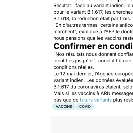
Résultat : face au variant indien, l
pour le variant B.1.617, les cherche
B.1.618, la réduction était par trois.
"
En d'autres termes, certains antic
marchent
", explique à l’AFP le doct
nous pensions que les vaccins rest
Confirmer en condit
"
Nos résultats nous donnent confian
identifiés jusqu'ici
", conclut l'étud
conditions réelles.
Le 12 mai dernier, l’Agence europé
variant indien. Les données évaluée
B.1.617 du coronavirus étaient, sel
Mais si les vaccins à ARN messager 
pas que de
futurs variants
plus rési
VACCINS
COVID