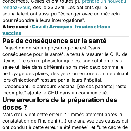
concernées. Celles-ci ont toutes pu
prendre un nouveau
rendez-vous
, dès le 23 avril. Les patients qui le
souhaitaient ont aussi pu "
échanger avec un médecin
pour répondre à leurs interrogations
".
A lire aussi :
Covid : Arnaques, fraudes et faux
vaccins
Pas de conséquence sur la santé
L’injection de sérum physiologique est "
sans
conséquence pour la santé
", a tenu à rassurer le CHU de
Reims. "
Le sérum physiologique est une solution d’eau
salée utilisée dans différents soins médicaux comme le
nettoyage des plaies, des yeux ou encore comme diluant
lors d’injections
" rassure par ailleurs l'hôpital.
"
Cependant, le parcours vaccinal [de ces patients] reste
incomplet
" ajoute le CHU dans un communiqué.
Une erreur lors de la préparation des
doses ?
Mais d’où vient cette erreur ? "
Immédiatement après la
constatation de l’incident (...) une analyse des causes qui
ont conduit à cette erreur a été menée
", et "
une cadre de