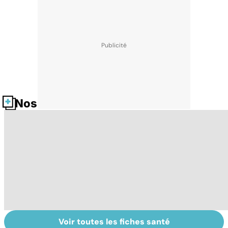
Nos fiches santé
Voir toutes les fiches santé
Tout savoir sur
Covid-19 : tout
To