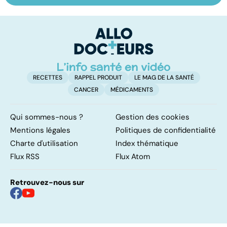
les infections
savoir sur la
le
pulmonaires
maladie
RECETTES
RAPPEL PRODUIT
LE MAG DE LA SANTÉ
CANCER
MÉDICAMENTS
Qui sommes-nous ?
Gestion des cookies
Mentions légales
Politiques de confidentialité
Charte d'utilisation
Index thématique
Flux RSS
Flux Atom
Retrouvez-nous sur