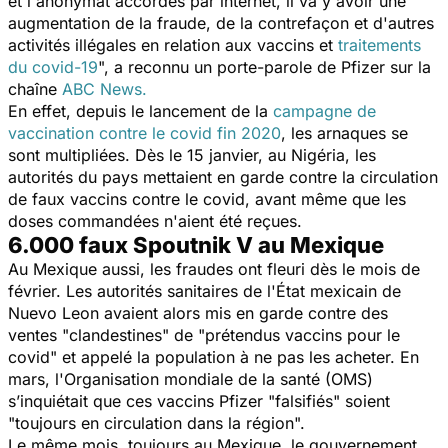
et l'anonymat accordés par internet, il va y avoir une
augmentation de la fraude, de la contrefaçon et d'autres
activités illégales en relation aux vaccins et
traitements
du covid-19
", a reconnu un porte-parole de Pfizer sur la
chaîne
ABC News.
En effet, depuis le lancement de la
campagne de
vaccination contre le covid fin 2020
, les arnaques se
sont multipliées. Dès le 15 janvier, au Nigéria, les
autorités du pays mettaient en garde contre la circulation
de faux vaccins contre le covid, avant même que les
doses commandées n'aient été reçues.
6.000 faux Spoutnik V au Mexique
Au Mexique aussi, les fraudes ont fleuri dès le mois de
février. Les autorités sanitaires de l'État mexicain de
Nuevo Leon avaient alors mis en garde contre des
ventes "
clandestines
" de
"prétendus vaccins pour le
covid
" et appelé la population à ne pas les acheter. En
mars, l'Organisation mondiale de la santé (OMS)
s’inquiétait que ces vaccins Pfizer "
falsifiés
" soient
"
toujours en circulation dans la région
".
Le même mois, toujours au Mexique, le gouvernement