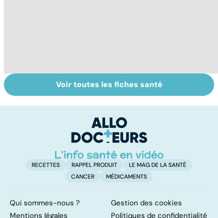
Voir toutes les fiches santé
Tout savoir sur
Covid-19 : tout
To
les infections
savoir sur la
le
pulmonaires
maladie
RECETTES
RAPPEL PRODUIT
LE MAG DE LA SANTÉ
CANCER
MÉDICAMENTS
Qui sommes-nous ?
Gestion des cookies
Mentions légales
Politiques de confidentialité