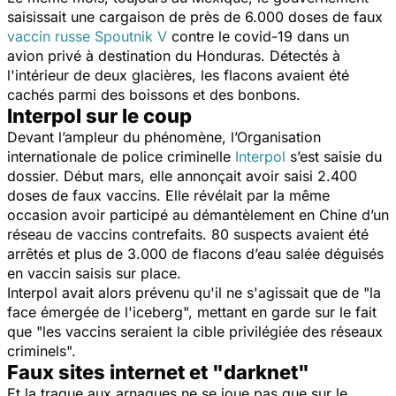
saisissait une cargaison de près de 6.000 doses de faux
vaccin russe Spoutnik V
contre le covid-19 dans un
avion privé à destination du Honduras. Détectés à
l'intérieur de deux glacières, les flacons avaient été
cachés parmi des boissons et des bonbons.
Interpol sur le coup
Devant l’ampleur du phénomène, l’Organisation
internationale de police criminelle
Interpol
s’est saisie du
dossier. Début mars, elle annonçait avoir saisi 2.400
doses de faux vaccins. Elle révélait par la même
occasion avoir participé au démantèlement en Chine d’un
réseau de vaccins contrefaits. 80 suspects avaient été
arrêtés et plus de 3.000 de flacons d’eau salée déguisés
en vaccin saisis sur place.
Interpol avait alors prévenu qu'il ne s'agissait que de "
la
face émergée de l'iceberg
", mettant en garde sur le fait
que "
les vaccins seraient la cible privilégiée des réseaux
criminels
".
Faux sites internet et "darknet"
Et la traque aux arnaques ne se joue pas que sur le