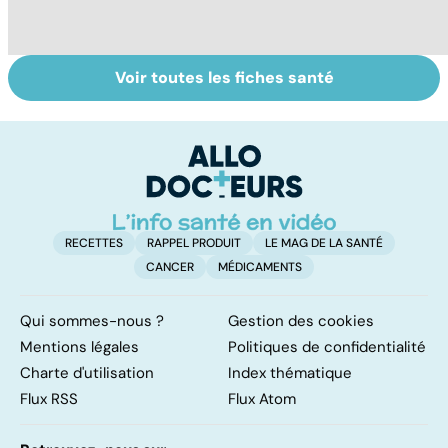
Voir toutes les fiches santé
Dérèglement
Tout savoir sur
I
hormonal : et si
les infections
a
c'était les
pulmonaires
fa
surrénales ?
d'
RECETTES
RAPPEL PRODUIT
LE MAG DE LA SANTÉ
CANCER
MÉDICAMENTS
Qui sommes-nous ?
Gestion des cookies
Mentions légales
Politiques de confidentialité
Charte d'utilisation
Index thématique
Flux RSS
Flux Atom