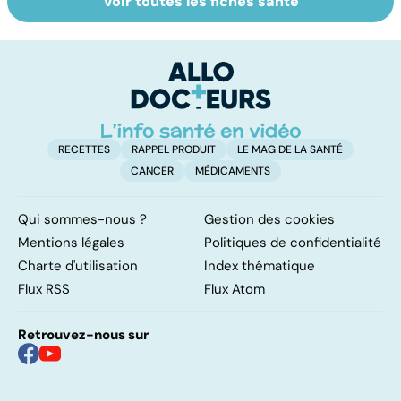
Voir toutes les fiches santé
Le sinus
Tout savoir sur
V
pilonidal, un
les virus
v
kyste douloureux
RECETTES
RAPPEL PRODUIT
LE MAG DE LA SANTÉ
CANCER
MÉDICAMENTS
Qui sommes-nous ?
Gestion des cookies
Mentions légales
Politiques de confidentialité
Charte d'utilisation
Index thématique
Flux RSS
Flux Atom
Retrouvez-nous sur