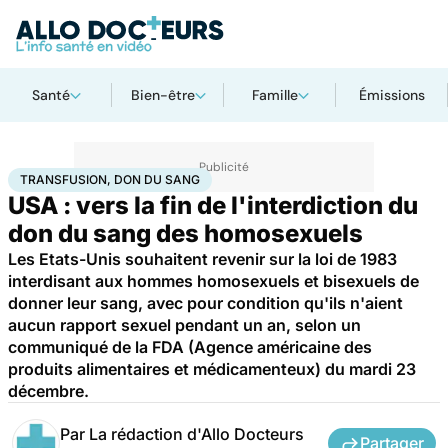
Santé
Bien-être
Famille
Émissions
Accueil
Bien-être
Sexo
Transfusion, don du sang
TRANSFUSION, DON DU SANG
USA : vers la fin de l'interdiction du
don du sang des homosexuels
Les Etats-Unis souhaitent revenir sur la loi de 1983
interdisant aux hommes homosexuels et bisexuels de
donner leur sang, avec pour condition qu'ils n'aient
aucun rapport sexuel pendant un an, selon un
communiqué de la FDA (Agence américaine des
produits alimentaires et médicamenteux) du mardi 23
décembre.
Par
La rédaction d'Allo Docteurs
Partager