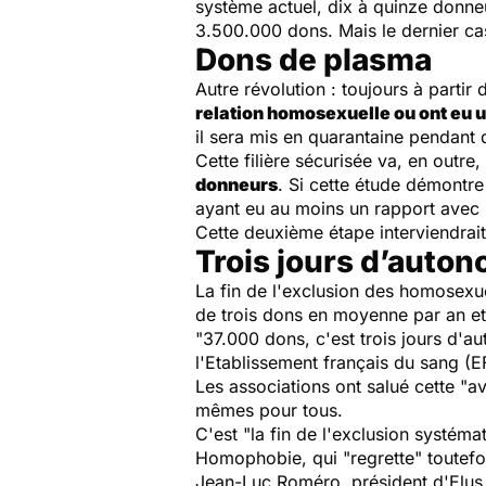
système actuel, dix à quinze donneu
3.500.000 dons. Mais le dernier cas
Dons de plasma
Autre révolution : toujours à parti
relation homosexuelle ou ont eu u
il sera mis en quarantaine pendant 
Cette filière sécurisée va, en outre
donneurs
. Si cette étude démontr
ayant eu au moins un rapport avec
Cette deuxième étape interviendrait 
Trois jours d’auto
La fin de l'exclusion des homosexu
de trois dons en moyenne par an et
"37.000 dons, c'est trois jours d'a
l'Etablissement français du sang (E
Les associations ont salué cette "a
mêmes pour tous.
C'est "la fin de l'exclusion systém
Homophobie, qui "regrette" toutefoi
Jean-Luc Roméro, président d'Elus l