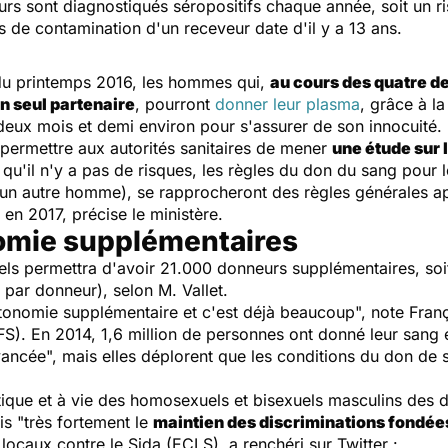
rs sont diagnostiqués séropositifs chaque année, soit un ri
 de contamination d'un receveur date d'il y a 13 ans.
r du printemps 2016, les hommes qui,
au cours des quatre de
n seul partenaire
, pourront
donner leur plasma
, grâce à la
deux mois et demi environ pour s'assurer de son innocuité.
, permettre aux autorités sanitaires de mener
une étude sur 
e qu'il n'y a pas de risques, les règles du don du sang pou
 un autre homme), se rapprocheront des règles générales a
en 2017, précise le ministère.
nomie supplémentaires
els permettra d'avoir 21.000 donneurs supplémentaires, soi
 par donneur), selon M. Vallet.
utonomie supplémentaire et c'est déjà beaucoup", note Fran
FS). En 2014, 1,6 million de personnes ont donné leur sang 
vancée", mais elles déplorent que les conditions du don de 
atique et à vie des homosexuels et bisexuels masculins des d
s "très fortement le
maintien des discriminations fondées
ocaux contre le Sida (ECLS), a renchéri sur Twitter :