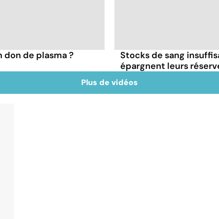
n don de plasma ?
Stocks de sang insuffi
épargnent leurs réserv
Plus de vidéos