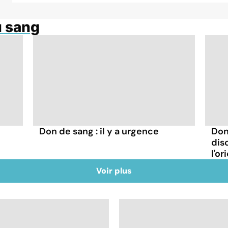
u sang
Don de sang : il y a urgence
Don
dis
l'or
Voir plus