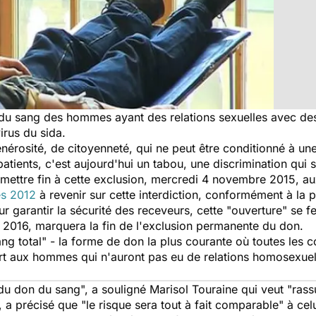
 sang des hommes ayant des relations sexuelles avec des 
irus du sida.
érosité, de citoyenneté, qui ne peut être conditionné à une
atients, c'est aujourd'hui un tabou, une discrimination qui s
mettre fin à cette exclusion,
mercredi 4 novembre 2015, au
ès 2012
à revenir sur cette interdiction, conformément à la 
ur garantir la sécurité des receveurs, cette "ouverture" se fe
s 2016, marquera la fin de l'exclusion permanente du don.
sang total" - la forme de don la plus courante où toutes les
ert aux hommes qui n'auront pas eu de relations homosexue
 du don du sang", a souligné Marisol Touraine qui veut "rass
, a précisé que "le risque sera tout à fait comparable" à cel