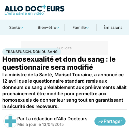
Santé
Bien-être
Famille
Émissions
Accueil
Bien-être
Sexo
Transfusion, don du sang
TRANSFUSION, DON DU SANG
Homosexualité et don du sang : le
questionnaire sera modifié
La ministre de la Santé, Marisol Touraine, a annoncé ce
12 avril que le questionnaire standard remis aux
donneurs de sang préalablement aux prélèvements allait
prochainement être modifié pour permettre aux
homosexuels de donner leur sang tout en garantissant
la sécurité des receveurs.
Par
La rédaction d'Allo Docteurs
Partager
Mis à jour le
13/04/2015