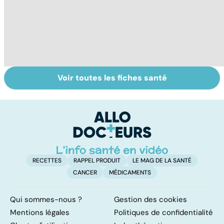
Voir toutes les fiches santé
Anémie :
Tout savoir sur
T
symptômes,
les transfusions
m
causes et
sanguines
d
traitements
RECETTES
RAPPEL PRODUIT
LE MAG DE LA SANTÉ
CANCER
MÉDICAMENTS
Qui sommes-nous ?
Gestion des cookies
Mentions légales
Politiques de confidentialité