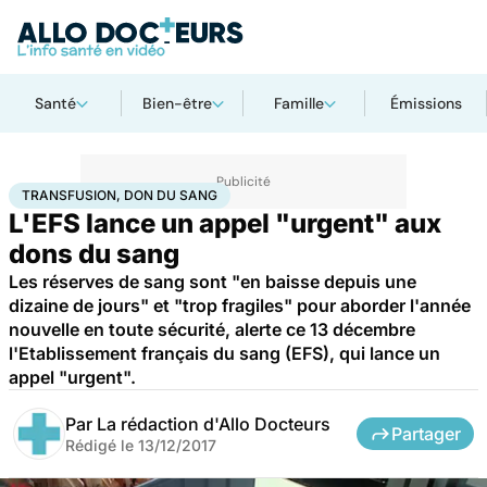
Santé
Bien-être
Famille
Émissions
Accueil
Santé
Transfusion, don du sang
TRANSFUSION, DON DU SANG
L'EFS lance un appel "urgent" aux
dons du sang
Les réserves de sang sont "en baisse depuis une
dizaine de jours" et "trop fragiles" pour aborder l'année
nouvelle en toute sécurité, alerte ce 13 décembre
l'Etablissement français du sang (EFS), qui lance un
appel "urgent".
Par
La rédaction d'Allo Docteurs
Partager
Rédigé le
13/12/2017